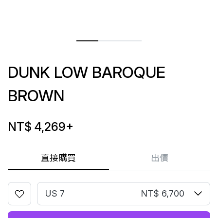
DUNK LOW BAROQUE
BROWN
NT$ 4,269
+
直接購買
出價
US 7
NT$ 6,700