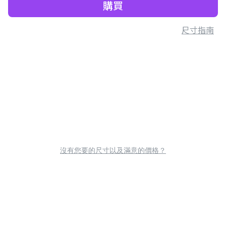
購買
尺寸指南
沒有您要的尺寸以及滿意的價格？