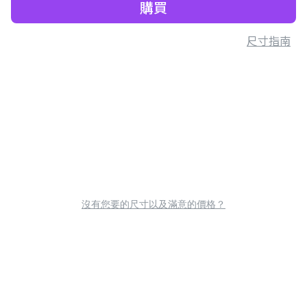
購買
尺寸指南
沒有您要的尺寸以及滿意的價格？