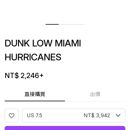
DUNK LOW MIAMI
HURRICANES
NT$ 2,246
+
直接購買
出價
US 7.5
NT$ 3,942