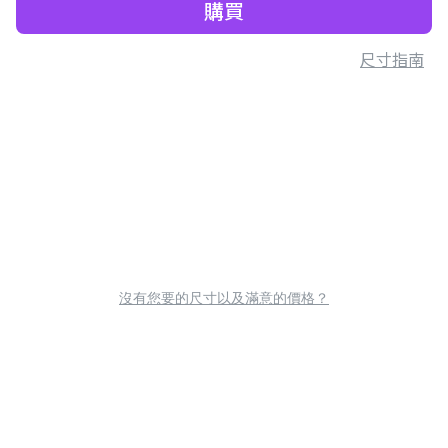
購買
尺寸指南
沒有您要的尺寸以及滿意的價格？