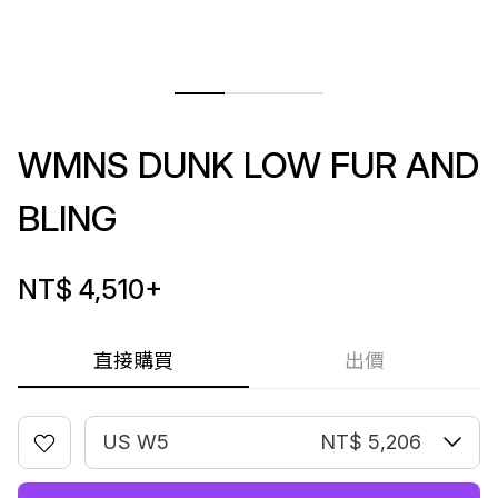
WMNS DUNK LOW FUR AND
BLING
NT$ 4,510
+
直接購買
出價
US W5
NT$ 5,206