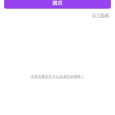
購買
尺寸指南
沒有您要的尺寸以及滿意的價格？