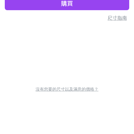
購買
尺寸指南
沒有您要的尺寸以及滿意的價格？