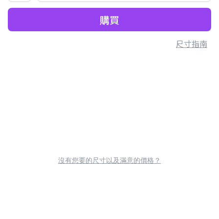
購買
尺寸指南
沒有您要的尺寸以及滿意的價格？