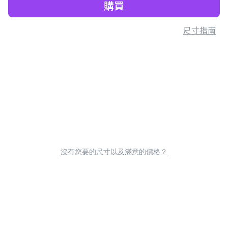
購買
尺寸指南
沒有您要的尺寸以及滿意的價格？