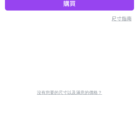
購買
尺寸指南
沒有您要的尺寸以及滿意的價格？