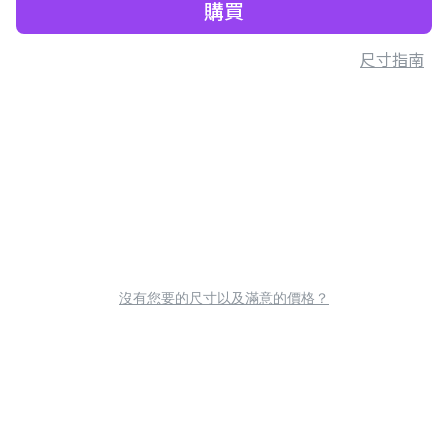
購買
尺寸指南
沒有您要的尺寸以及滿意的價格？