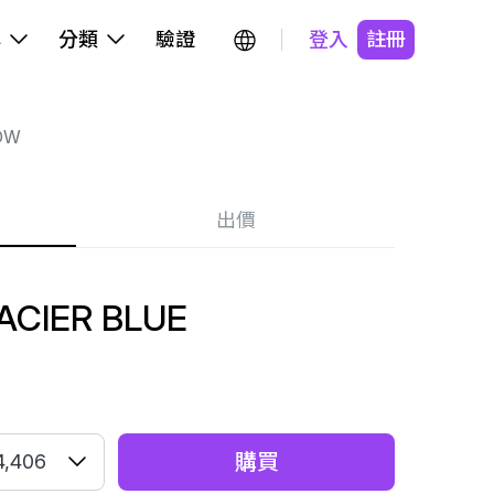
牌
分類
驗證
登入
註冊
OW
出價
ACIER BLUE
購買
4,406