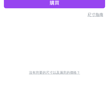
購買
尺寸指南
沒有您要的尺寸以及滿意的價格？