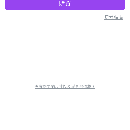
購買
尺寸指南
沒有您要的尺寸以及滿意的價格？