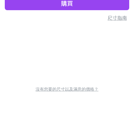
購買
尺寸指南
沒有您要的尺寸以及滿意的價格？