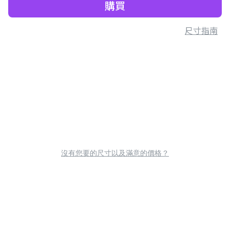
購買
尺寸指南
沒有您要的尺寸以及滿意的價格？