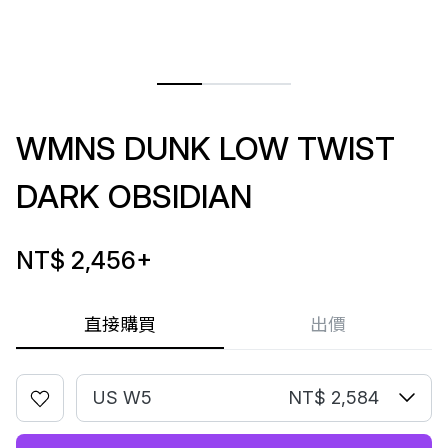
WMNS DUNK LOW TWIST
DARK OBSIDIAN
NT$ 2,456
+
直接購買
出價
US W5
NT$ 2,584