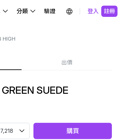
牌
分類
驗證
登入
註冊
 HIGH
出價
 GREEN SUEDE
購買
7,218