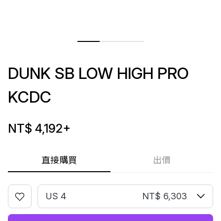
DUNK SB LOW HIGH PRO
KCDC
NT$ 4,192
+
直接購買
出價
US 4
NT$ 6,303