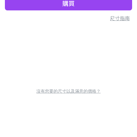
購買
尺寸指南
沒有您要的尺寸以及滿意的價格？