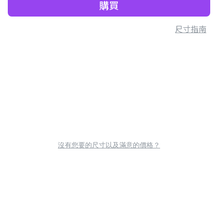
購買
尺寸指南
沒有您要的尺寸以及滿意的價格？