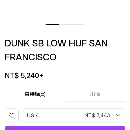
DUNK SB LOW HUF SAN
FRANCISCO
NT$ 5,240
+
直接購買
出價
US 4
NT$ 7,443