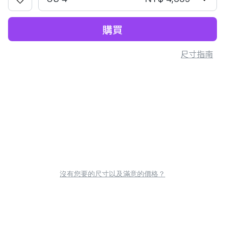
購買
尺寸指南
沒有您要的尺寸以及滿意的價格？