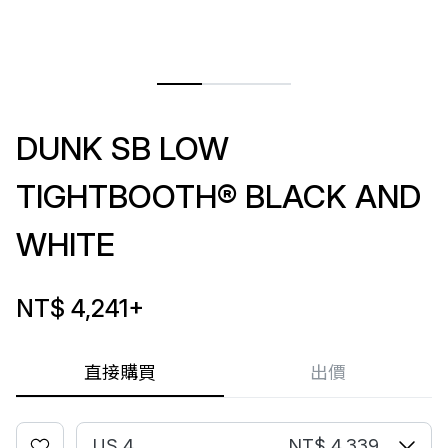
DUNK SB LOW
TIGHTBOOTH®︎ BLACK AND
WHITE
NT$ 4,241
+
直接購買
出價
US 4
NT$ 4,339