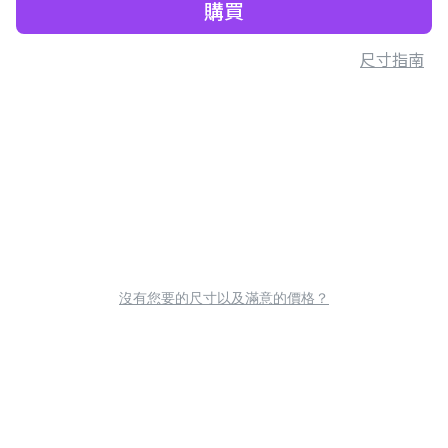
購買
尺寸指南
沒有您要的尺寸以及滿意的價格？