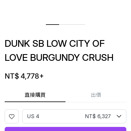
DUNK SB LOW CITY OF
LOVE BURGUNDY CRUSH
NT$ 4,778
+
直接購買
出價
US 4
NT$ 6,327