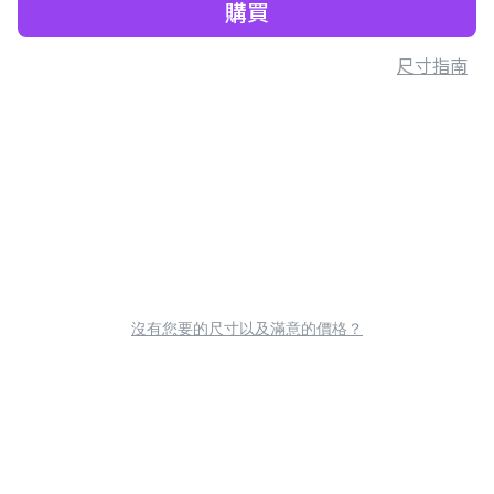
購買
尺寸指南
沒有您要的尺寸以及滿意的價格？