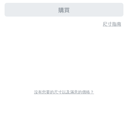
購買
尺寸指南
沒有您要的尺寸以及滿意的價格？