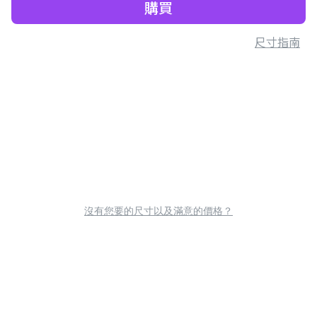
購買
尺寸指南
沒有您要的尺寸以及滿意的價格？