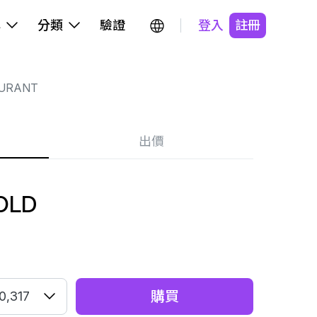
牌
分類
驗證
登入
註冊
DURANT
出價
OLD
購買
0,317