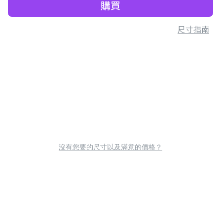
購買
尺寸指南
沒有您要的尺寸以及滿意的價格？