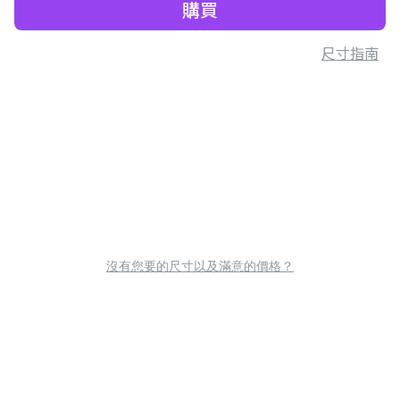
購買
尺寸指南
沒有您要的尺寸以及滿意的價格？