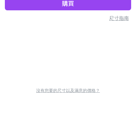
購買
尺寸指南
沒有您要的尺寸以及滿意的價格？