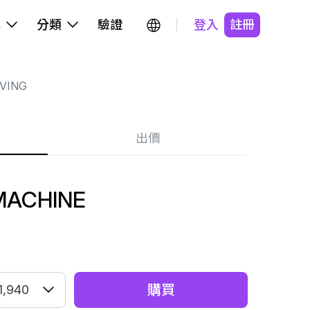
牌
分類
驗證
登入
註冊
RVING
出價
MACHINE
購買
1,940