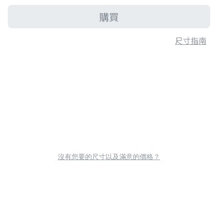
購買
尺寸指南
沒有您要的尺寸以及滿意的價格？