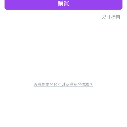
購買
尺寸指南
沒有您要的尺寸以及滿意的價格？