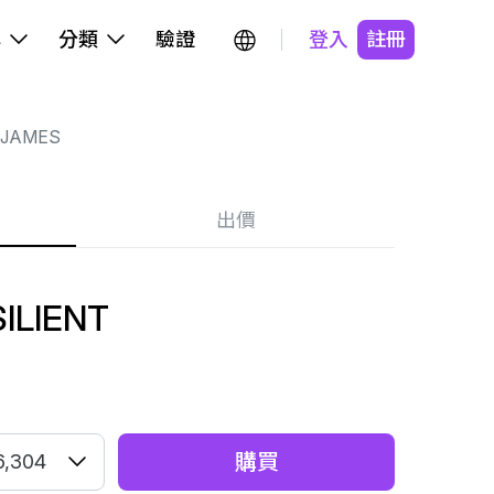
牌
分類
驗證
登入
註冊
 JAMES
出價
ILIENT
購買
6,304