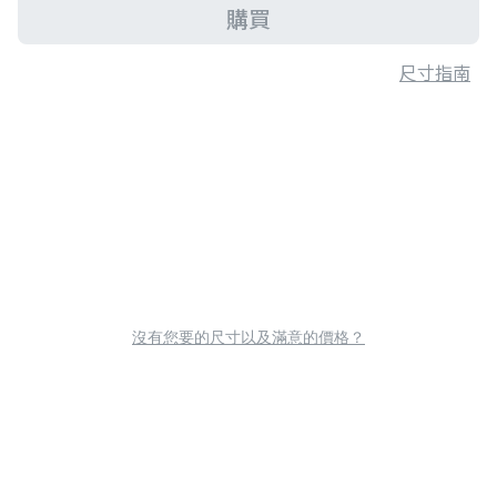
購買
尺寸指南
沒有您要的尺寸以及滿意的價格？