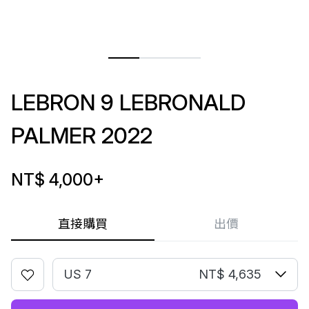
LEBRON 9 LEBRONALD
PALMER 2022
NT$ 4,000
+
直接購買
出價
US 7
NT$ 4,635