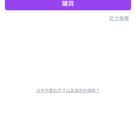
購買
尺寸指南
沒有您要的尺寸以及滿意的價格？