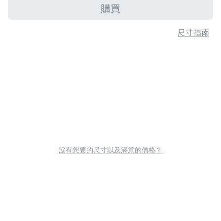
購買
尺寸指南
沒有您要的尺寸以及滿意的價格？