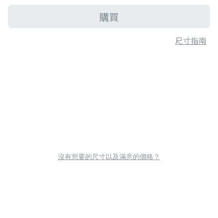
購買
尺寸指南
沒有您要的尺寸以及滿意的價格？