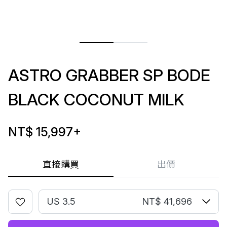
ASTRO GRABBER SP BODE
BLACK COCONUT MILK
NT$ 15,997
+
直接購買
出價
US 3.5
NT$ 41,696