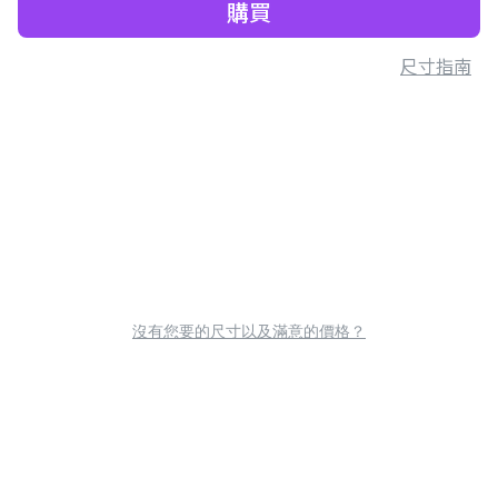
購買
尺寸指南
沒有您要的尺寸以及滿意的價格？