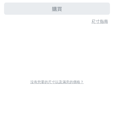
購買
尺寸指南
沒有您要的尺寸以及滿意的價格？