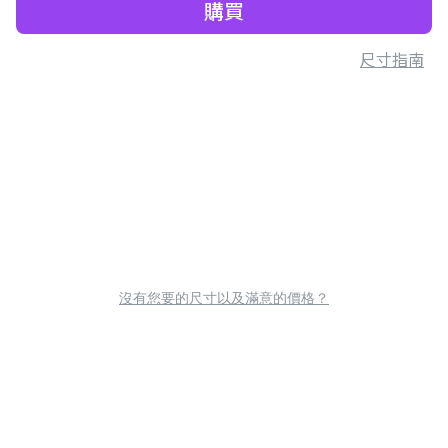
購買
尺寸指南
沒有您要的尺寸以及滿意的價格？