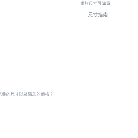
尚無尺寸可購買
尺寸指南
您要的尺寸以及滿意的價格？