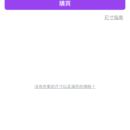
購買
尺寸指南
沒有您要的尺寸以及滿意的價格？