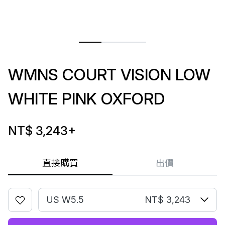
WMNS COURT VISION LOW
WHITE PINK OXFORD
NT$ 3,243
+
直接購買
出價
US W5.5
NT$ 3,243