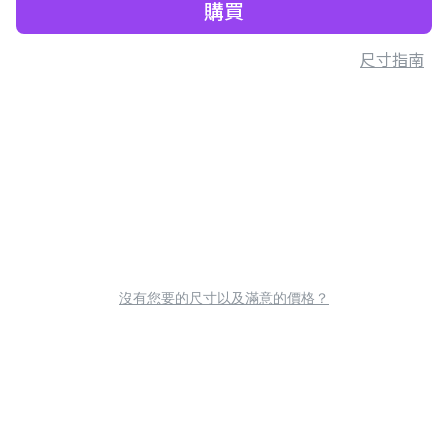
購買
尺寸指南
沒有您要的尺寸以及滿意的價格？