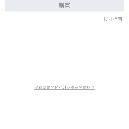
購買
尺寸指南
沒有您要的尺寸以及滿意的價格？