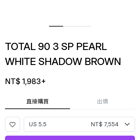
TOTAL 90 3 SP PEARL
WHITE SHADOW BROWN
NT$ 1,983
+
直接購買
出價
US 5.5
NT$ 7,554