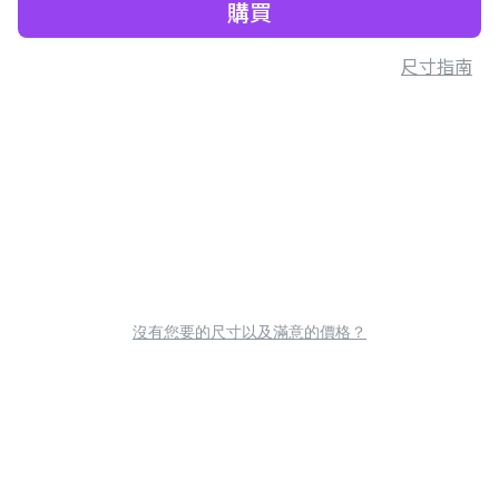
購買
尺寸指南
沒有您要的尺寸以及滿意的價格？