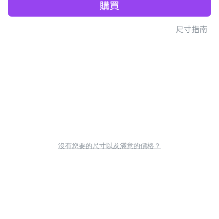
購買
尺寸指南
沒有您要的尺寸以及滿意的價格？