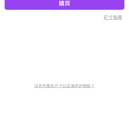
購買
尺寸指南
沒有您要的尺寸以及滿意的價格？