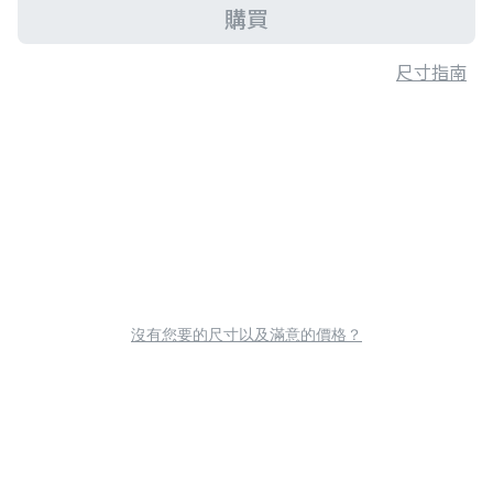
購買
尺寸指南
沒有您要的尺寸以及滿意的價格？