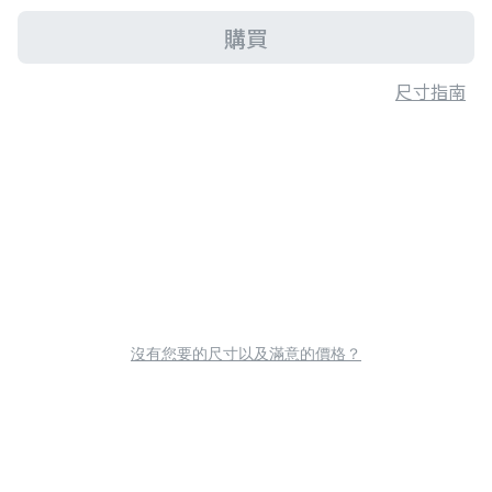
購買
尺寸指南
沒有您要的尺寸以及滿意的價格？