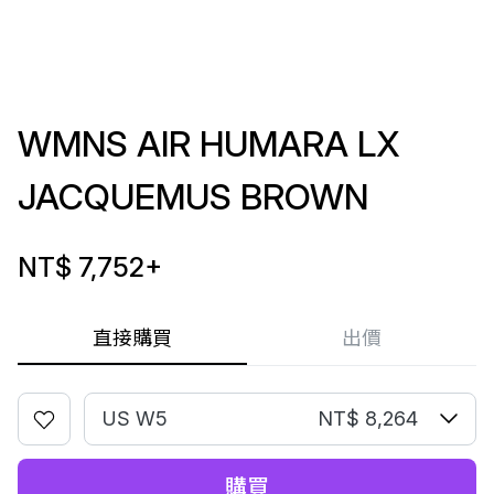
WMNS AIR HUMARA LX
JACQUEMUS BROWN
NT$ 7,752
+
直接購買
出價
US W5
NT$ 8,264
購買