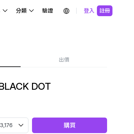
牌
分類
驗證
登入
註冊
出價
 BLACK DOT
購買
3,176