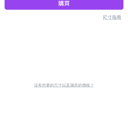
購買
尺寸指南
沒有您要的尺寸以及滿意的價格？