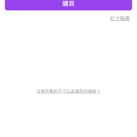
購買
尺寸指南
沒有您要的尺寸以及滿意的價格？